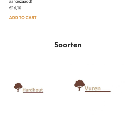
aangezaagd)
€
16,10
ADD TO CART
Soorten
Hardhout
Vuren
(4)
(9)