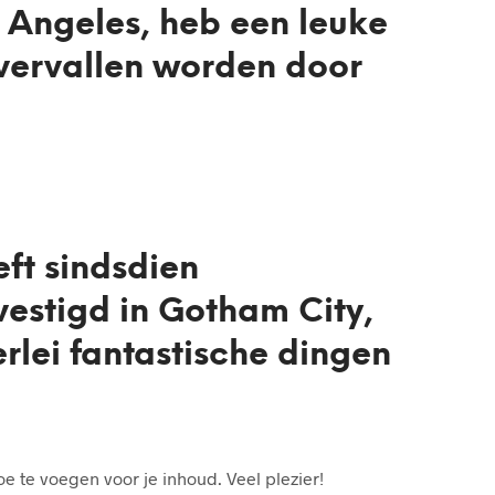
T
os Angeles, heb een leuke
S
I
vervallen worden door
N
T
H
E
C
A
R
T
.
ft sindsdien
vestigd in Gotham City,
rlei fantastische dingen
 te voegen voor je inhoud. Veel plezier!