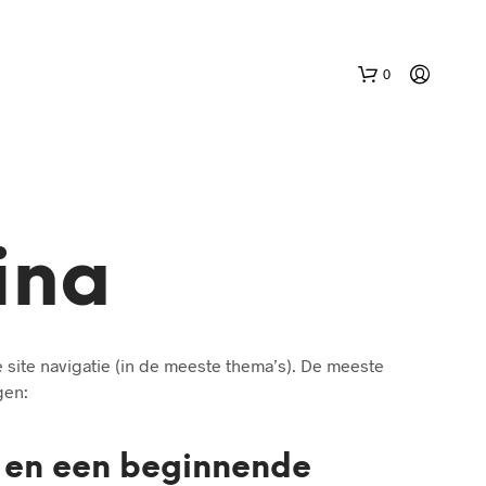
0
ina
N
O
e site navigatie (in de meeste thema’s). De meeste
P
gen:
R
O
D
U
en en een beginnende
C