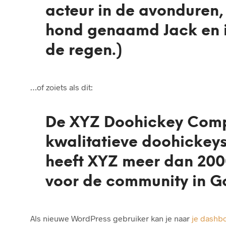
acteur in de avonduren, e
hond genaamd Jack en i
de regen.)
…of zoiets als dit:
De XYZ Doohickey Compan
kwalitatieve doohickeys
heeft XYZ meer dan 2000
voor de community in G
Als nieuwe WordPress gebruiker kan je naar
je dashb